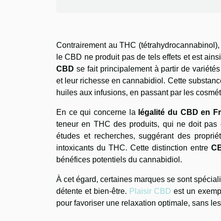
Contrairement au THC (tétrahydrocannabinol), q
le CBD ne produit pas de tels effets et est ai
CBD
se fait principalement à partir de variété
et leur richesse en cannabidiol. Cette substance
huiles aux infusions, en passant par les cosmé
En ce qui concerne la
légalité du CBD en F
teneur en THC des produits, qui ne doit pa
études et recherches, suggérant des propriété
intoxicants du THC. Cette distinction entre
C
bénéfices potentiels du cannabidiol.
À cet égard, certaines marques se sont spéciali
détente et bien-être.
Plaisir CBD
est un exemp
pour favoriser une relaxation optimale, sans l