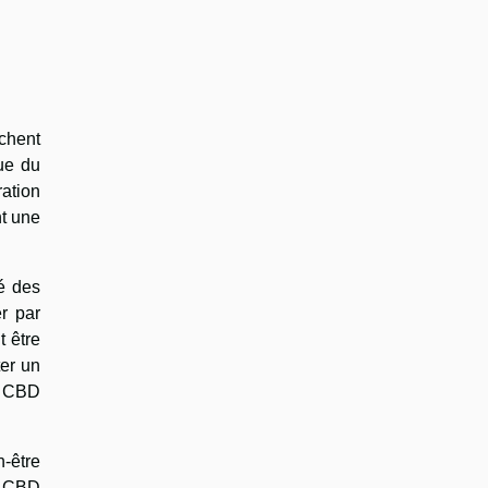
chent
ue du
ration
t une
té des
r par
t être
ter un
u CBD
n-être
on CBD