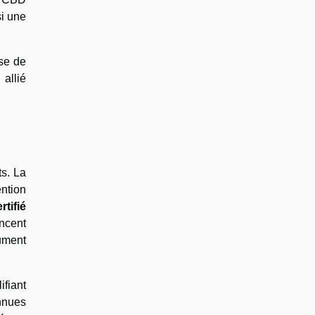
si une
èse de
allié
ts. La
ention
rtifié
encent
cument
ifiant
onnues