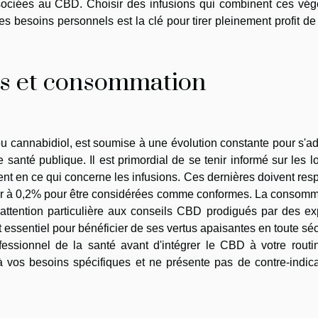
ssociées au CBD. Choisir des infusions qui combinent ces vég
s besoins personnels est la clé pour tirer pleinement profit de
es et consommation
u cannabidiol, est soumise à une évolution constante pour s'a
santé publique. Il est primordial de se tenir informé sur les l
t en ce qui concerne les infusions. Ces dernières doivent res
eur à 0,2% pour être considérées comme conformes. La consomm
tention particulière aux conseils CBD prodigués par des exp
sentiel pour bénéficier de ses vertus apaisantes en toute séc
ofessionnel de la santé avant d'intégrer le CBD à votre routi
 à vos besoins spécifiques et ne présente pas de contre-indic