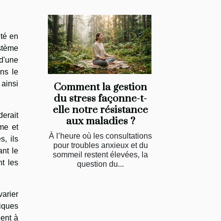
té en
stème
 d'une
ns le
 ainsi
Comment la gestion
du stress façonne-t-
elle notre résistance
derait
aux maladies ?
lme et
À l’heure où les consultations
, ils
pour troubles anxieux et du
nt le
sommeil restent élevées, la
nt les
question du...
varier
iques
ent à