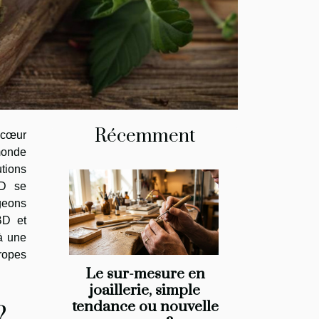
Récemment
 cœur
monde
utions
BD se
ngeons
BD et
à une
ropes
Le sur-mesure en
joaillerie, simple
tendance ou nouvelle
?