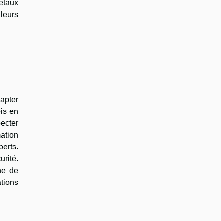
étaux
 leurs
dapter
ois en
pecter
ation
erts.
urité.
ne de
ations