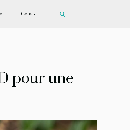
ue
Général
BD pour une