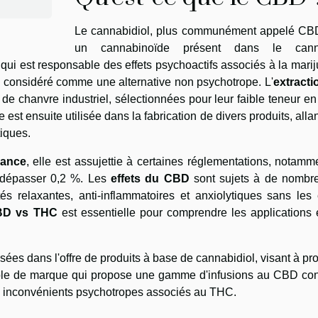
Le cannabidiol, plus communément appelé CBD
un cannabinoïde présent dans le canna
ui est responsable des effets psychoactifs associés à la mari
nsi considéré comme une alternative non psychotrope. L'
extracti
s de chanvre industriel, sélectionnées pour leur faible teneur 
 est ensuite utilisée dans la fabrication de divers produits, alla
tiques.
rance
, elle est assujettie à certaines réglementations, notamm
s dépasser 0,2 %. Les
effets du CBD
sont sujets à de nombr
s relaxantes, anti-inflammatoires et anxiolytiques sans les 
BD vs THC
est essentielle pour comprendre les applications 
sées dans l'offre de produits à base de cannabidiol, visant à pr
le de marque qui propose une gamme d'infusions au CBD co
es inconvénients psychotropes associés au THC.