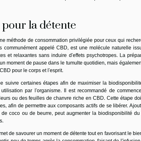
 pour la détente
ne méthode de consommation privilégiée pour ceux qui recher
plus communément appelé CBD, est une molécule naturelle iss
es et relaxantes sans induire d'effets psychotropes. La prépa
un moment de pause dans le tumulte quotidien, mais égalemen
CBD pour le corps et l'esprit.
e suivre certaines étapes afin de maximiser la biodisponibili
et utilisation par l'organisme. Il est recommandé de commence
 fleurs ou des feuilles de chanvre riche en CBD. Cette étape doi
es, afin de permettre aux composants actifs de se libérer. Ajou
e de coco ou de beurre, peut augmenter la biodisponibilité d
s.
t de savourer un moment de détente tout en favorisant le bie
sentis peu de temps après la consommation, faisant de l'infusi