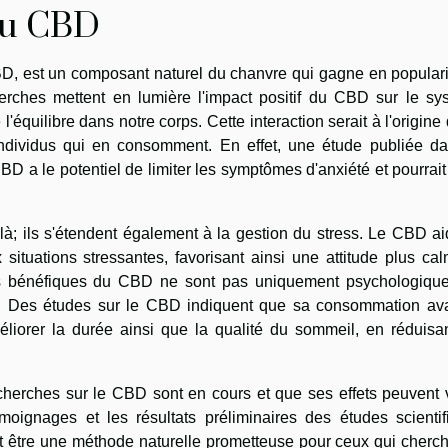
 du CBD
, est un composant naturel du chanvre qui gagne en populari
herches mettent en lumière l'impact positif du CBD sur le sy
'équilibre dans notre corps. Cette interaction serait à l'origine
s individus qui en consomment. En effet, une étude publiée da
D a le potentiel de limiter les symptômes d'anxiété et pourrait
là; ils s'étendent également à la gestion du stress. Le CBD ai
situations stressantes, favorisant ainsi une attitude plus ca
ts bénéfiques du CBD ne sont pas uniquement psychologiques
l. Des études sur le CBD indiquent que sa consommation ava
éliorer la durée ainsi que la qualité du sommeil, en réduisa
echerches sur le CBD sont en cours et que ses effets peuvent 
oignages et les résultats préliminaires des études scientif
t être une méthode naturelle prometteuse pour ceux qui cherch