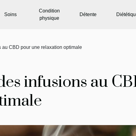
Condition
Soins
Détente
Diététiq
physique
ns au CBD pour une relaxation optimale
 des infusions au C
timale