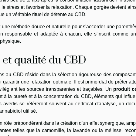
 le stress et favoriser la relaxation. Chaque gorgée devient ain
tique un véritable rituel de détente au CBD.
t une méthode douce et naturelle pour s'accorder une parenth
n responsable et adaptée à chacun, elle s'inscrit comme un 
 physique.
 et qualité du CBD
ions au CBD réside dans la sélection rigoureuse des composan
 garantir une relaxation optimale. Il est primordial de prêter att
vilégiant les sources transparentes et traçables. Un
produit ce
 à la pureté et à la concentration du CBD, éléments qui influ
 avertis se référeront souvent au certificat d'analyse, un do
annabidiol utilisé.
n rôle prépondérant dans la création d'un effet synergique, ampl
lantes telles que la camomille, la lavande ou la mélisse, rec