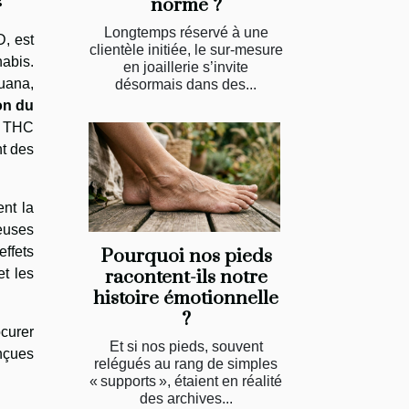
norme ?
Longtemps réservé à une
, est
clientèle initiée, le sur-mesure
bis.
en joaillerie s’invite
juana,
désormais dans des...
on du
en THC
nt des
ent la
euses
effets
Pourquoi nos pieds
et les
racontent-ils notre
histoire émotionnelle
?
ocurer
Et si nos pieds, souvent
nçues
relégués au rang de simples
« supports », étaient en réalité
des archives...