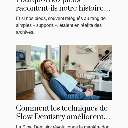
racontent-ils notre histoire
émotionnelle ?
Et si nos pieds, souvent relégués au rang de
simples « supports », étaient en réalité des
archives...
Comment les techniques de
Slow Dentistry améliorent-
elles votre expérience chez
La Slow Dentistry révolutionne la manière dont