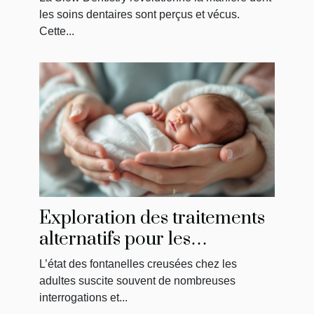
le dentiste ?
les soins dentaires sont perçus et vécus.
Cette...
Exploration des traitements
alternatifs pour les
fontanelles creusées chez les
L’état des fontanelles creusées chez les
adultes
adultes suscite souvent de nombreuses
interrogations et...