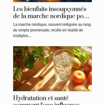
Les bienfaits insoupçonnés
de la marche nordique pour
le corps et l'esprit
La marche nordique, souvent reléguée au rang
de simple promenade, recèle en réalité de
multiples...
Hydratation et santé