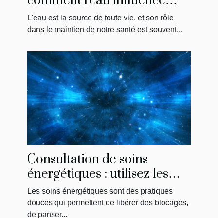
comment l'eau influence
votre bien-être global
L'eau est la source de toute vie, et son rôle
dans le maintien de notre santé est souvent...
Consultation de soins
énergétiques : utilisez les
annales akashiques !
Les soins énergétiques sont des pratiques
douces qui permettent de libérer des blocages,
de panser...