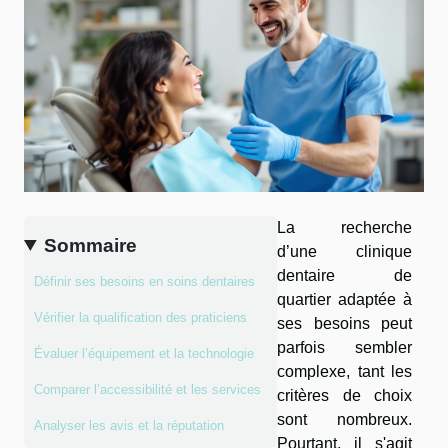
La recherche
Sommaire
d’une clinique
dentaire de
Définir ses besoins en soins dentaires
quartier adaptée à
Vérifier la qualification des praticiens
ses besoins peut
parfois sembler
Évaluer l’équipement et la technologie
complexe, tant les
Comparer l’accessibilité et les services
critères de choix
sont nombreux.
Analyser les avis et la réputation
Pourtant, il s'agit