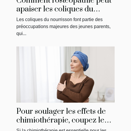
Comment l'ostéopathie peut
apaiser les coliques du
nourrisson ?
Les coliques du nourrisson font partie des
préoccupations majeures des jeunes parents,
qui...
Pour soulager les effets de
chimiothérapie, coupez le
feu avec Christelle Vançon !
Si la chimiothérapie est essentielle pour les