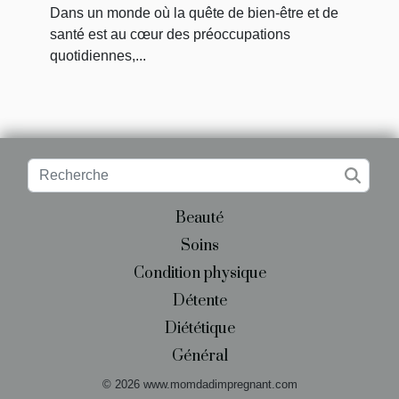
et d'hygiène intime
Dans un monde où la quête de bien-être et de
santé est au cœur des préoccupations
quotidiennes,...
Beauté
Soins
Condition physique
Détente
Diététique
Général
© 2026 www.momdadimpregnant.com