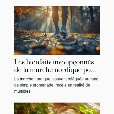
Les bienfaits insoupçonnés
de la marche nordique pour
le corps et l'esprit
La marche nordique, souvent reléguée au rang
de simple promenade, recèle en réalité de
multiples...