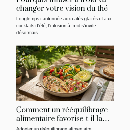
changer votre vision du thé
Longtemps cantonnée aux cafés glacés et aux
cocktails d’été, l’infusion à froid s’invite
désormais...
Comment un rééquilibrage
alimentaire favorise-t-il la
perte de poids ?
Adopter un rééquilibrage alimentaire