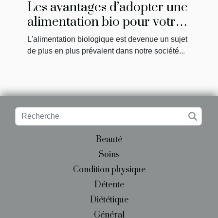
Les avantages d’adopter une
alimentation bio pour votre
santé et l'environnement
L'alimentation biologique est devenue un sujet
de plus en plus prévalent dans notre société...
Beauté
Soins
Condition physique
Détente
Diététique
Général