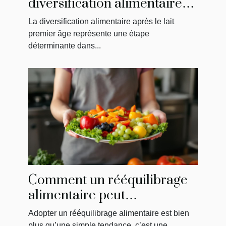
diversification alimentaire
après le lait premier âge
La diversification alimentaire après le lait
premier âge représente une étape
déterminante dans...
Comment un rééquilibrage
alimentaire peut
transformer votre bien-être
Adopter un rééquilibrage alimentaire est bien
plus qu’une simple tendance, c’est une