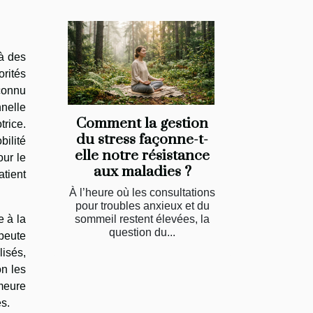
 à des
orités
econnu
nelle
Comment la gestion
trice.
du stress façonne-t-
bilité
elle notre résistance
our le
aux maladies ?
atient
À l’heure où les consultations
pour troubles anxieux et du
e à la
sommeil restent élevées, la
question du...
apeute
lisés,
on les
emeure
es.