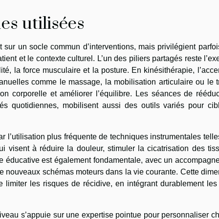
s utilisées
t sur un socle commun d’interventions, mais privilégient parfo
ent et le contexte culturel. L’un des piliers partagés reste l’ex
té, la force musculaire et la posture. En kinésithérapie, l’acce
anuelles comme le massage, la mobilisation articulaire ou le t
ption corporelle et améliorer l’équilibre. Les séances de réédu
ités quotidiennes, mobilisent aussi des outils variés pour cib
r l’utilisation plus fréquente de techniques instrumentales tell
i visent à réduire la douleur, stimuler la cicatrisation des tis
roche éducative est également fondamentale, avec un accompagn
r de nouveaux schémas moteurs dans la vie courante. Cette dim
 limiter les risques de récidive, en intégrant durablement le
niveau s’appuie sur une expertise pointue pour personnaliser 