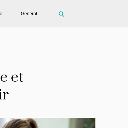
ue
Général
e et
ir