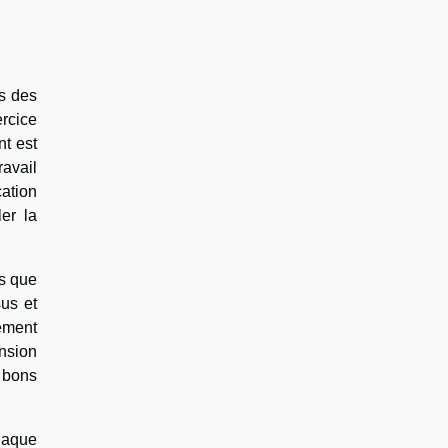
is des
ercice
nt est
ravail
cation
ler la
es que
sus et
ement
ension
s bons
chaque