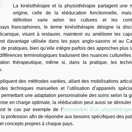
La kinésithérapie et la physiothérapie partagent une
origine, celle de la rééducation fonctionnelle, mais
définition varie selon les cultures et les cont
pays francophones, le terme kinésithérapie désigne la disci
anique, visant à restaurer, maintenir ou améliorer les capa
 est davantage utilisée dans les pays anglo-saxons et au C
 pratiques, bien qu’elle intègre parfois des approches plus 
 différences terminologiques traduisent des nuances culturelle
lation thérapeutique, même si, dans la pratique, les techn
s.
liquent des méthodes variées, allant des mobilisations articu
s techniques manuelles et l’utilisation d’appareils spécial
, permettant une adaptation personnalisée des soins selon la g
e prise en charge optimale, la rééducation peut aussi se déroule
est le cas par exemple de l’
Intervention d’un physiothérape
de la profession afin de répondre aux besoins spécifiques des pat
s et concepts propres à chaque pays.