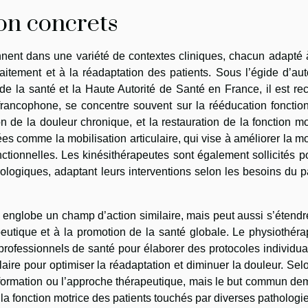
on concrets
ennent dans une variété de contextes cliniques, chacun adapté
raitement et à la réadaptation des patients. Sous l’égide d’aut
de la santé et la Haute Autorité de Santé en France, il est r
rancophone, se concentre souvent sur la rééducation fonction
n de la douleur chronique, et la restauration de la fonction mo
s comme la mobilisation articulaire, qui vise à améliorer la mo
onctionnelles. Les kinésithérapeutes sont également sollicités p
rologiques, adaptant leurs interventions selon les besoins du p
englobe un champ d’action similaire, mais peut aussi s’étendr
peutique et à la promotion de la santé globale. Le physiothér
s professionnels de santé pour élaborer des protocoles individua
laire pour optimiser la réadaptation et diminuer la douleur. Sel
la formation ou l’approche thérapeutique, mais le but commun d
e la fonction motrice des patients touchés par diverses pathologi