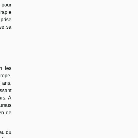
 pour
érapie
 prise
uve sa
n les
urope,
q ans,
issant
urs. À
cursus
en de
eau du