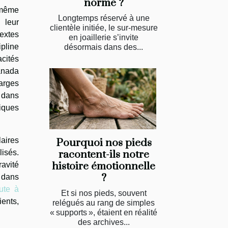
norme ?
 même
Longtemps réservé à une
 leur
clientèle initiée, le sur-mesure
extes
en joaillerie s’invite
pline
désormais dans des...
cités
anada
larges
s dans
iques
laires
Pourquoi nos pieds
isés.
racontent-ils notre
histoire émotionnelle
ravité
?
r dans
ute à
Et si nos pieds, souvent
ients,
relégués au rang de simples
« supports », étaient en réalité
des archives...