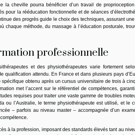
 la cheville pourra bénéficier d’un travail de proprioception
blés pour la rééducation fonctionnelle et de séances d’électroth
ontinue des progrès guide le choix des techniques, assurant une
, où chaque méthode, du massage à l’éducation posturale, tro
rmation professionnelle
ithérapeutes et des physiothérapeutes varie fortement selo
e qualification attendu. En France et dans plusieurs pays d’E
 spécifique obtenu après un cursus universitaire de trois à cin
ormation met l’accent sur le référentiel de compétences, garant
itudes requises pour traiter une vaste gamme de troubles mote
ou l’Australie, le terme physiothérapeute est utilisé, et le 
avancée – parfois au niveau master – accompagnée d’un exam
de compétence.
cès à la profession, imposant des standards élevés tant au niv