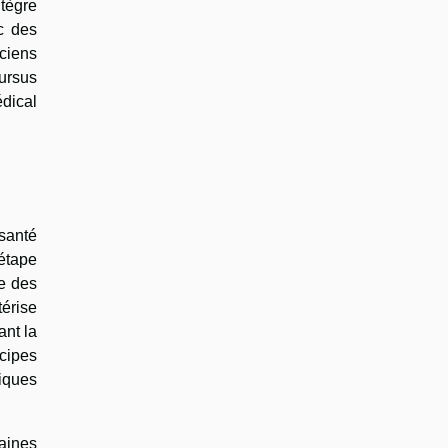
tègre
c des
iciens
cursus
dical
santé
 étape
ge des
érise
ant la
ncipes
tiques
taines