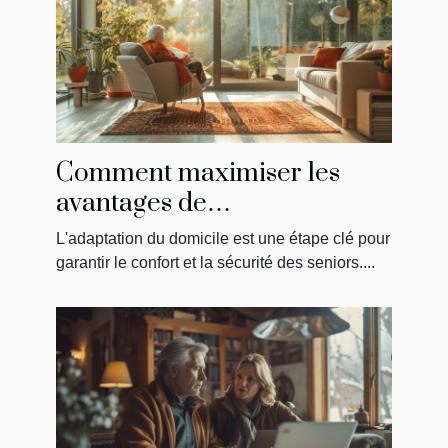
Comment maximiser les
avantages de
MaPrimeAdapt' pour
L'adaptation du domicile est une étape clé pour
l'aménagement du domicile
garantir le confort et la sécurité des seniors....
des seniors