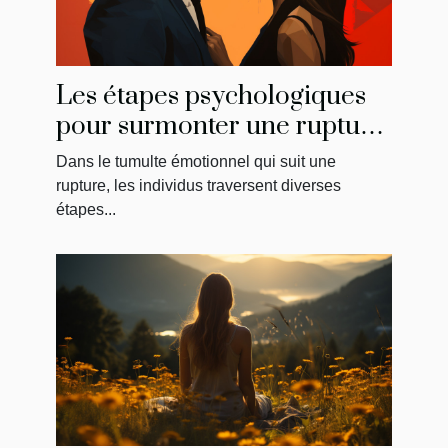
Les étapes psychologiques
pour surmonter une rupture
et reconquérir son ancien
Dans le tumulte émotionnel qui suit une
amour
rupture, les individus traversent diverses
étapes...