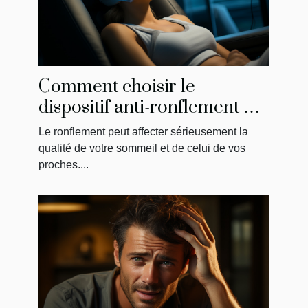
Comment choisir le
dispositif anti-ronflement qui
vous convient le mieux
Le ronflement peut affecter sérieusement la
qualité de votre sommeil et de celui de vos
proches....