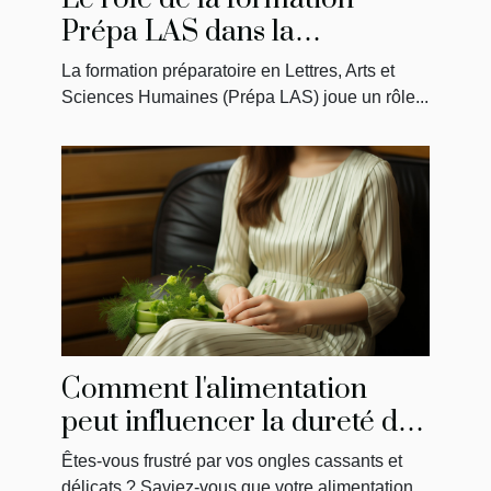
Prépa LAS dans la
préparation des étudiants en
La formation préparatoire en Lettres, Arts et
médecine
Sciences Humaines (Prépa LAS) joue un rôle...
Comment l'alimentation
peut influencer la dureté de
vos ongles
Êtes-vous frustré par vos ongles cassants et
délicats ? Saviez-vous que votre alimentation