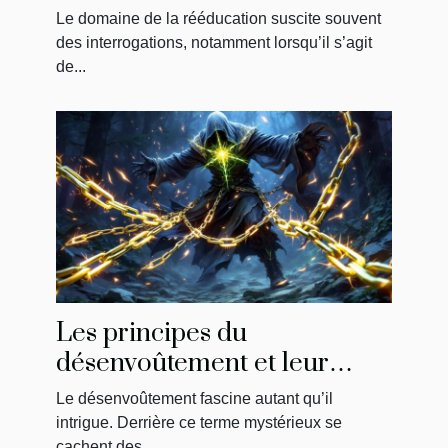
physiothérapie : ce qu'il faut
Le domaine de la rééducation suscite souvent
savoir
des interrogations, notamment lorsqu’il s’agit
de...
Les principes du
désenvoûtement et leur
impact sur la libération
Le désenvoûtement fascine autant qu’il
énergétique
intrigue. Derrière ce terme mystérieux se
cachent des...