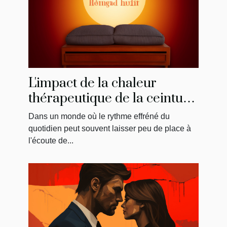
L'impact de la chaleur
thérapeutique de la ceinture
menstruelle sur
Dans un monde où le rythme effréné du
l'amélioration du bien-être
quotidien peut souvent laisser peu de place à
général
l'écoute de...