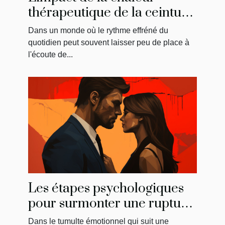
thérapeutique de la ceinture
menstruelle sur
Dans un monde où le rythme effréné du
l'amélioration du bien-être
quotidien peut souvent laisser peu de place à
général
l'écoute de...
Les étapes psychologiques
pour surmonter une rupture
et reconquérir son ancien
Dans le tumulte émotionnel qui suit une