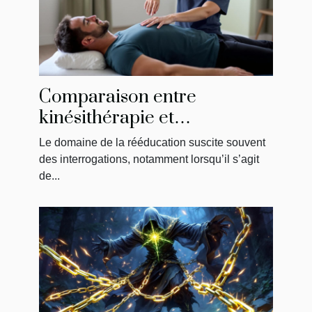
Comparaison entre
kinésithérapie et
physiothérapie : ce qu'il faut
Le domaine de la rééducation suscite souvent
savoir
des interrogations, notamment lorsqu’il s’agit
de...