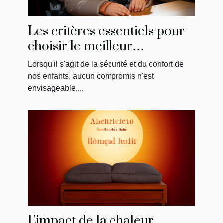
Les critères essentiels pour
choisir le meilleur
réhausseur de chaise pour
Lorsqu'il s'agit de la sécurité et du confort de
votre enfant
nos enfants, aucun compromis n'est
envisageable....
L'impact de la chaleur