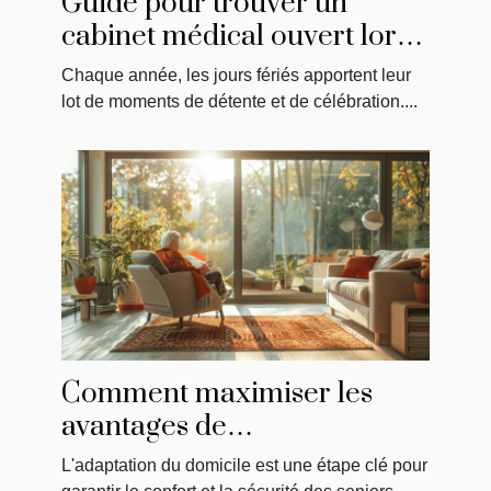
Guide pour trouver un
cabinet médical ouvert lors
des jours fériés
Chaque année, les jours fériés apportent leur
lot de moments de détente et de célébration....
Comment maximiser les
avantages de
MaPrimeAdapt' pour
L'adaptation du domicile est une étape clé pour