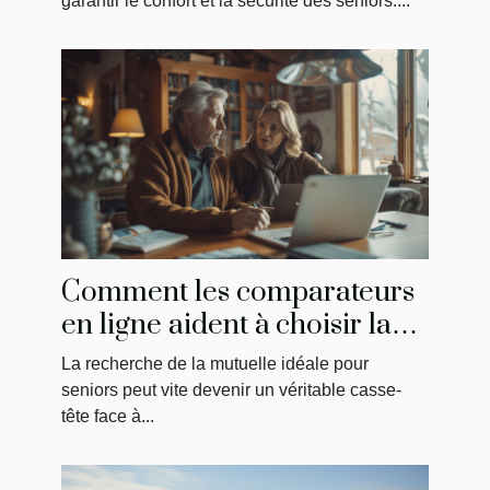
l'aménagement du domicile
garantir le confort et la sécurité des seniors....
des seniors
Comment les comparateurs
en ligne aident à choisir la
meilleure mutuelle pour
La recherche de la mutuelle idéale pour
seniors
seniors peut vite devenir un véritable casse-
tête face à...