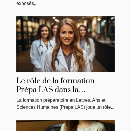
exposés,...
Le rôle de la formation
Prépa LAS dans la
préparation des étudiants en
La formation préparatoire en Lettres, Arts et
médecine
Sciences Humaines (Prépa LAS) joue un rôle...