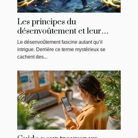
Les principes du
désenvoûtement et leur
impact sur la libération
Le désenvoûtement fascine autant qu’il
énergétique
intrigue. Derrière ce terme mystérieux se
cachent des...