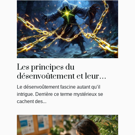
Les principes du
désenvoûtement et leur
impact sur la libération
Le désenvoûtement fascine autant qu’il
énergétique
intrigue. Derrière ce terme mystérieux se
cachent des...