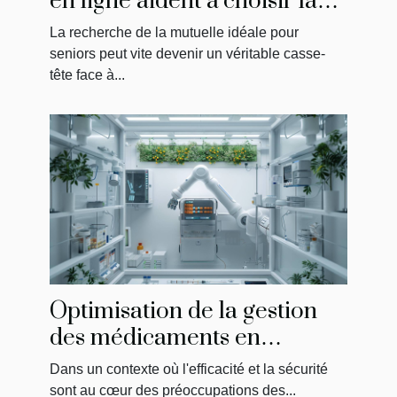
en ligne aident à choisir la
meilleure mutuelle pour
La recherche de la mutuelle idéale pour
seniors
seniors peut vite devenir un véritable casse-
tête face à...
Optimisation de la gestion
des médicaments en
établissements de soins
Dans un contexte où l'efficacité et la sécurité
sont au cœur des préoccupations des...