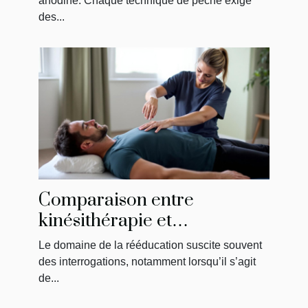
anodine. Chaque technique de pêche exige
des...
Comparaison entre
kinésithérapie et
physiothérapie : ce qu'il faut
Le domaine de la rééducation suscite souvent
savoir
des interrogations, notamment lorsqu’il s’agit
de...