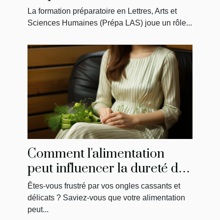
préparation des étudiants en
La formation préparatoire en Lettres, Arts et
médecine
Sciences Humaines (Prépa LAS) joue un rôle...
Comment l'alimentation
peut influencer la dureté de
vos ongles
Êtes-vous frustré par vos ongles cassants et
délicats ? Saviez-vous que votre alimentation
peut...