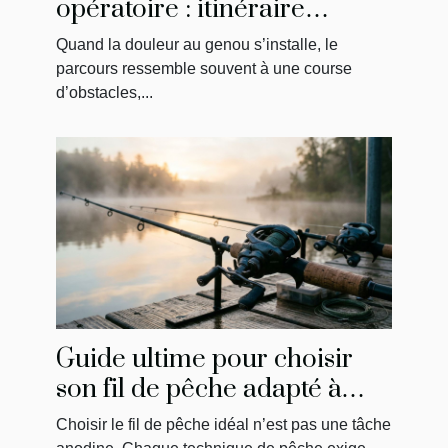
opératoire : itinéraire
singulier d’un patient
Quand la douleur au genou s’installe, le
parcours ressemble souvent à une course
d’obstacles,...
Guide ultime pour choisir
son fil de pêche adapté à
chaque technique
Choisir le fil de pêche idéal n’est pas une tâche