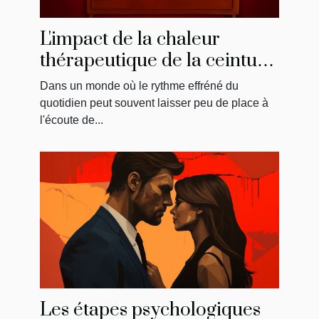
L'impact de la chaleur
thérapeutique de la ceinture
menstruelle sur
Dans un monde où le rythme effréné du
l'amélioration du bien-être
quotidien peut souvent laisser peu de place à
général
l'écoute de...
Les étapes psychologiques