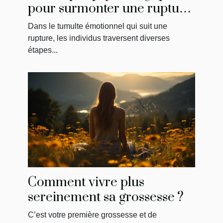
pour surmonter une rupture
et reconquérir son ancien
Dans le tumulte émotionnel qui suit une
amour
rupture, les individus traversent diverses
étapes...
Comment vivre plus
sereinement sa grossesse ?
C’est votre première grossesse et de