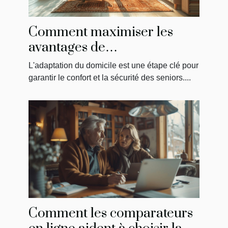
Comment maximiser les
avantages de
MaPrimeAdapt' pour
L'adaptation du domicile est une étape clé pour
l'aménagement du domicile
garantir le confort et la sécurité des seniors....
des seniors
Comment les comparateurs