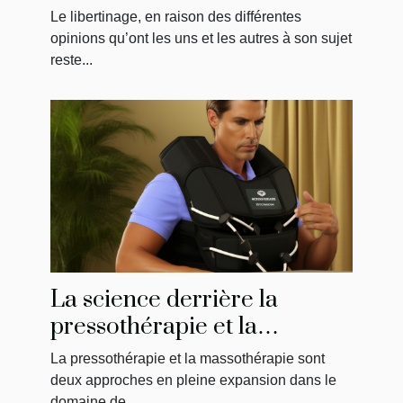
libertine ?
Le libertinage, en raison des différentes
opinions qu’ont les uns et les autres à son sujet
reste...
La science derrière la
pressothérapie et la
massothérapie : Comment
La pressothérapie et la massothérapie sont
ça fonctionne?
deux approches en pleine expansion dans le
domaine de...