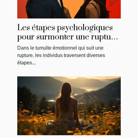
Les étapes psychologiques
pour surmonter une rupture
et reconquérir son ancien
Dans le tumulte émotionnel qui suit une
amour
rupture, les individus traversent diverses
étapes...