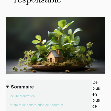
responsable ?
De
Sommaire
plus
en
Facilité d’entretien
plus
Un projet de construction peu coûteux
de