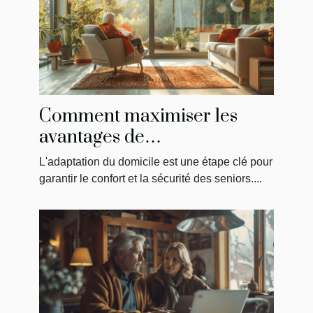
Comment maximiser les
avantages de
MaPrimeAdapt' pour
L'adaptation du domicile est une étape clé pour
l'aménagement du domicile
garantir le confort et la sécurité des seniors....
des seniors