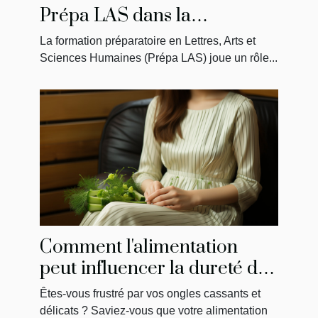
Prépa LAS dans la
préparation des étudiants en
La formation préparatoire en Lettres, Arts et
médecine
Sciences Humaines (Prépa LAS) joue un rôle...
Comment l'alimentation
peut influencer la dureté de
vos ongles
Êtes-vous frustré par vos ongles cassants et
délicats ? Saviez-vous que votre alimentation