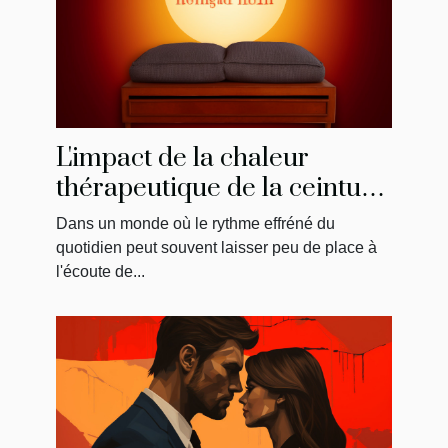
L'impact de la chaleur
thérapeutique de la ceinture
menstruelle sur
Dans un monde où le rythme effréné du
l'amélioration du bien-être
quotidien peut souvent laisser peu de place à
général
l'écoute de...