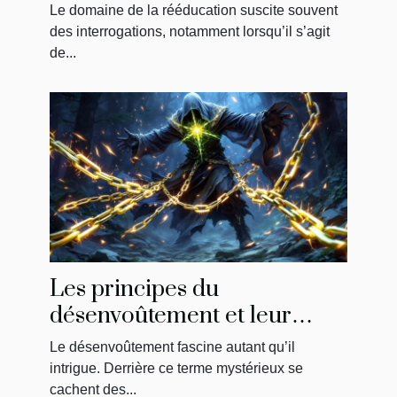
physiothérapie : ce qu'il faut
Le domaine de la rééducation suscite souvent
savoir
des interrogations, notamment lorsqu’il s’agit
de...
Les principes du
désenvoûtement et leur
impact sur la libération
Le désenvoûtement fascine autant qu’il
énergétique
intrigue. Derrière ce terme mystérieux se
cachent des...