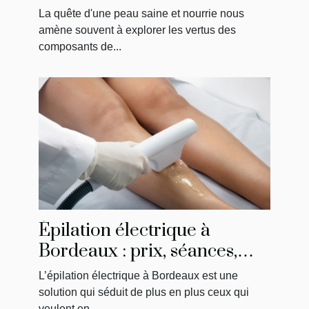
artisanaux
La quête d'une peau saine et nourrie nous
amène souvent à explorer les vertus des
composants de...
Épilation électrique à
Bordeaux : prix, séances,
résultats… ce qu’il faut
L’épilation électrique à Bordeaux est une
savoir
solution qui séduit de plus en plus ceux qui
veulent en...