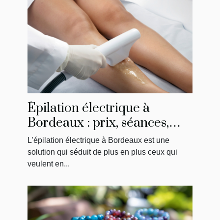
Épilation électrique à
Bordeaux : prix, séances,
résultats… ce qu’il faut
L’épilation électrique à Bordeaux est une
savoir
solution qui séduit de plus en plus ceux qui
veulent en...