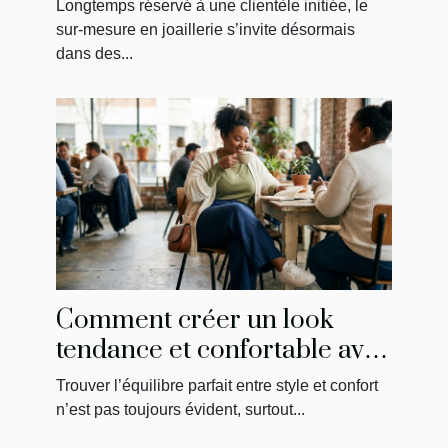
norme ?
Longtemps réservé à une clientèle initiée, le
sur-mesure en joaillerie s’invite désormais
dans des...
Comment créer un look
tendance et confortable avec
des conseils mode grande
Trouver l’équilibre parfait entre style et confort
taille ?
n’est pas toujours évident, surtout...