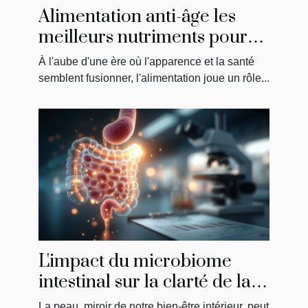
Alimentation anti-âge les
meilleurs nutriments pour
une peau jeune et saine
À l'aube d'une ère où l'apparence et la santé
semblent fusionner, l'alimentation joue un rôle...
L'impact du microbiome
intestinal sur la clarté de la
peau
La peau, miroir de notre bien-être intérieur, peut