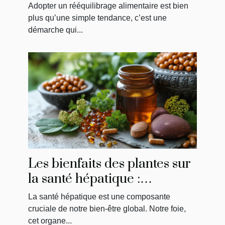
transformer votre bien-être
Adopter un rééquilibrage alimentaire est bien
plus qu’une simple tendance, c’est une
démarche qui...
Les bienfaits des plantes sur
la santé hépatique :
comprendre et choisir les
La santé hépatique est une composante
meilleurs compléments
cruciale de notre bien-être global. Notre foie,
cet organe...