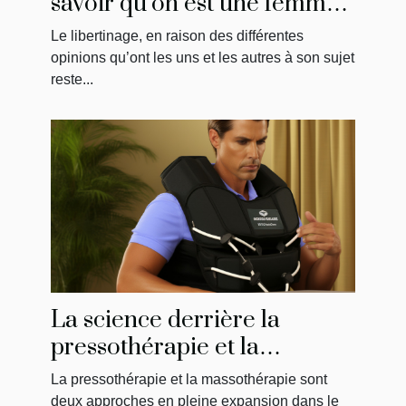
savoir qu’on est une femme
libertine ?
Le libertinage, en raison des différentes
opinions qu’ont les uns et les autres à son sujet
reste...
La science derrière la
pressothérapie et la
massothérapie : Comment
La pressothérapie et la massothérapie sont
ça fonctionne?
deux approches en pleine expansion dans le