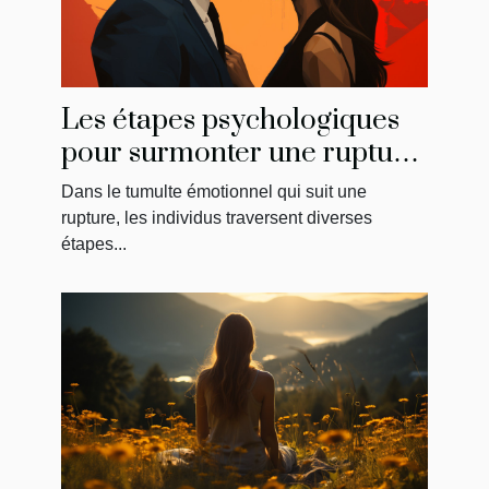
Les étapes psychologiques
pour surmonter une rupture
et reconquérir son ancien
Dans le tumulte émotionnel qui suit une
amour
rupture, les individus traversent diverses
étapes...