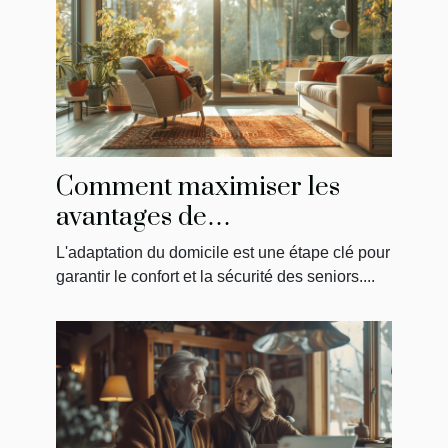
Comment maximiser les
avantages de
MaPrimeAdapt' pour
L'adaptation du domicile est une étape clé pour
l'aménagement du domicile
garantir le confort et la sécurité des seniors....
des seniors