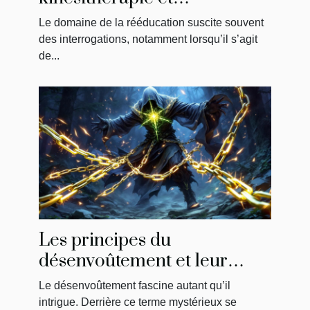
physiothérapie : ce qu'il faut
Le domaine de la rééducation suscite souvent
savoir
des interrogations, notamment lorsqu’il s’agit
de...
Les principes du
désenvoûtement et leur
impact sur la libération
Le désenvoûtement fascine autant qu’il
énergétique
intrigue. Derrière ce terme mystérieux se