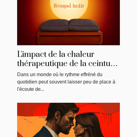
L'impact de la chaleur
thérapeutique de la ceinture
menstruelle sur
Dans un monde où le rythme effréné du
l'amélioration du bien-être
quotidien peut souvent laisser peu de place à
général
l'écoute de...