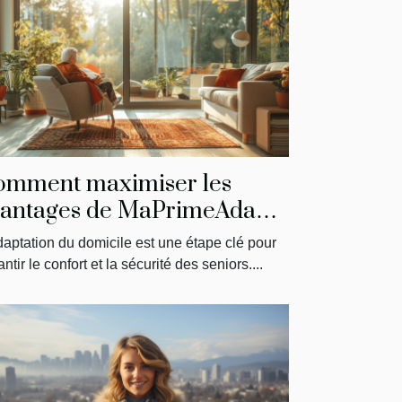
omment maximiser les
antages de MaPrimeAdapt'
our l'aménagement du
daptation du domicile est une étape clé pour
micile des seniors
ntir le confort et la sécurité des seniors....