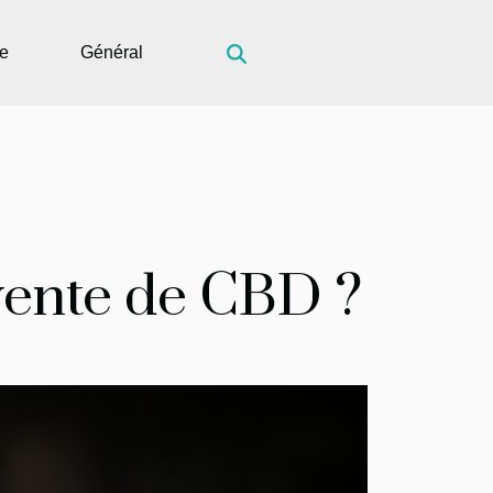
ue
Général
vente de CBD ?