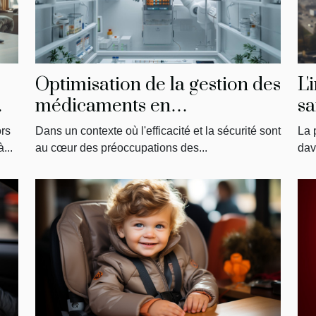
s
Optimisation de la gestion des
L'
médicaments en
sa
établissements de soins
ors
Dans un contexte où l'efficacité et la sécurité sont
La 
...
au cœur des préoccupations des...
dav