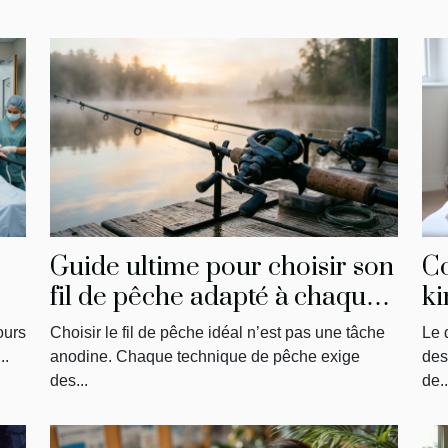
Guide ultime pour choisir son
C
fil de pêche adapté à chaque
ki
technique
ph
ours
Choisir le fil de pêche idéal n’est pas une tâche
Le 
sa
..
anodine. Chaque technique de pêche exige
des
des...
de..