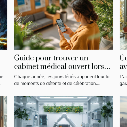
Guide pour trouver un
C
cabinet médical ouvert lors
av
des jours fériés
p
ue.
Chaque année, les jours fériés apportent leur lot
L'a
do
.
de moments de détente et de célébration....
gara