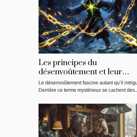
Les principes du
désenvoûtement et leur
impact sur la libération
Le désenvoûtement fascine autant qu’il intrig
énergétique
Derrière ce terme mystérieux se cachent des..