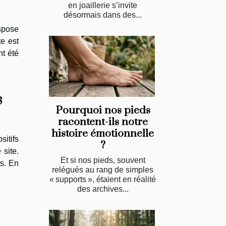
en joaillerie s’invite
désormais dans des...
ispose
te est
nt été
s
Pourquoi nos pieds
racontent-ils notre
histoire émotionnelle
sitifs
?
 site.
Et si nos pieds, souvent
ts. En
relégués au rang de simples
« supports », étaient en réalité
des archives...