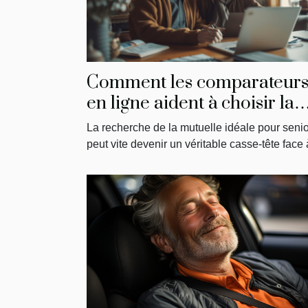
Comment les comparateur
en ligne aident à choisir la
meilleure mutuelle pour
La recherche de la mutuelle idéale pour seni
seniors
peut vite devenir un véritable casse-tête face à