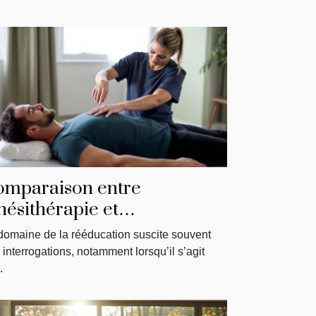
omparaison entre
nésithérapie et
ysiothérapie : ce qu'il faut
domaine de la rééducation suscite souvent
voir
 interrogations, notamment lorsqu’il s’agit
.