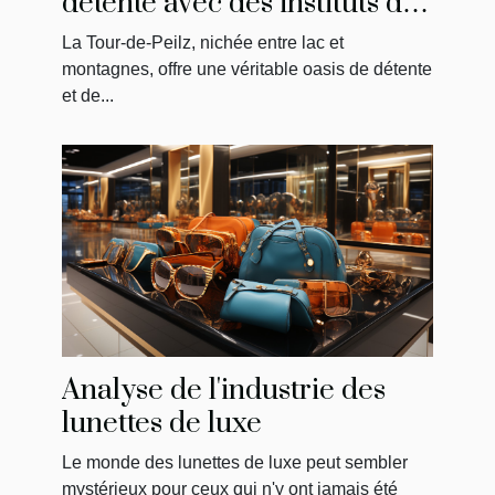
détente avec des instituts de
massage uniques
La Tour-de-Peilz, nichée entre lac et
montagnes, offre une véritable oasis de détente
et de...
Analyse de l'industrie des
lunettes de luxe
Le monde des lunettes de luxe peut sembler
mystérieux pour ceux qui n'y ont jamais été