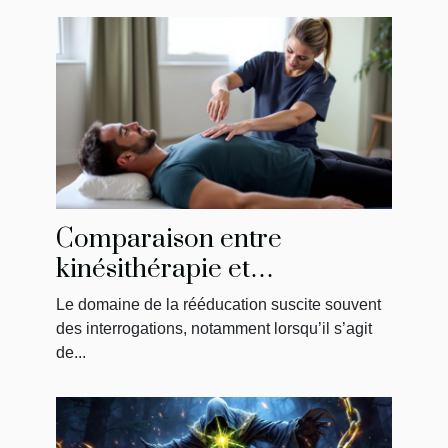
Comparaison entre
kinésithérapie et
physiothérapie : ce qu'il faut
Le domaine de la rééducation suscite souvent
savoir
des interrogations, notamment lorsqu’il s’agit
de...