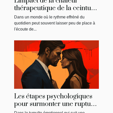
L'impact de la chaleur
thérapeutique de la ceinture
menstruelle sur
Dans un monde où le rythme effréné du
l'amélioration du bien-être
quotidien peut souvent laisser peu de place à
général
l'écoute de...
Les étapes psychologiques
pour surmonter une rupture
et reconquérir son ancien
Dans le tumulte émotionnel qui suit une