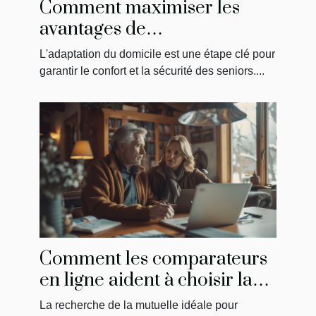
Comment maximiser les
avantages de
MaPrimeAdapt' pour
L'adaptation du domicile est une étape clé pour
l'aménagement du domicile
garantir le confort et la sécurité des seniors....
des seniors
Comment les comparateurs
en ligne aident à choisir la
meilleure mutuelle pour
La recherche de la mutuelle idéale pour