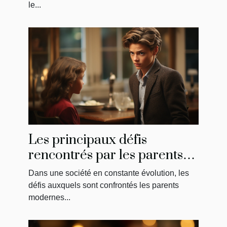
le...
Les principaux défis
rencontrés par les parents
modernes : la solution de
Dans une société en constante évolution, les
May
défis auxquels sont confrontés les parents
modernes...