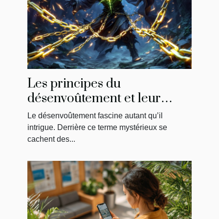
Les principes du
désenvoûtement et leur
impact sur la libération
Le désenvoûtement fascine autant qu’il
énergétique
intrigue. Derrière ce terme mystérieux se
cachent des...