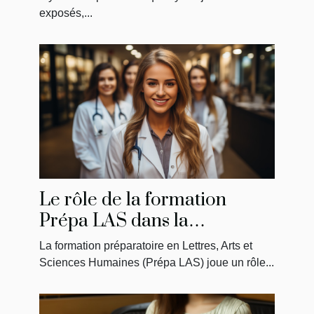
exposés,...
Le rôle de la formation
Prépa LAS dans la
préparation des étudiants en
La formation préparatoire en Lettres, Arts et
médecine
Sciences Humaines (Prépa LAS) joue un rôle...