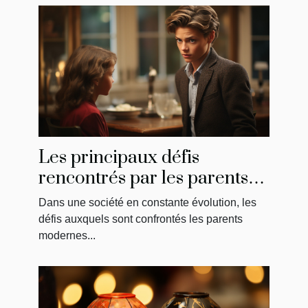
Les principaux défis
rencontrés par les parents
modernes : la solution de
Dans une société en constante évolution, les
May
défis auxquels sont confrontés les parents
modernes...