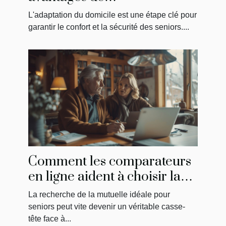
MaPrimeAdapt' pour
L'adaptation du domicile est une étape clé pour
l'aménagement du domicile
garantir le confort et la sécurité des seniors....
des seniors
Comment les comparateurs
en ligne aident à choisir la
meilleure mutuelle pour
La recherche de la mutuelle idéale pour
seniors
seniors peut vite devenir un véritable casse-
tête face à...