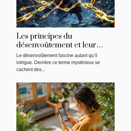
Les principes du
désenvoûtement et leur
impact sur la libération
Le désenvoûtement fascine autant qu’il
énergétique
intrigue. Derrière ce terme mystérieux se
cachent des...