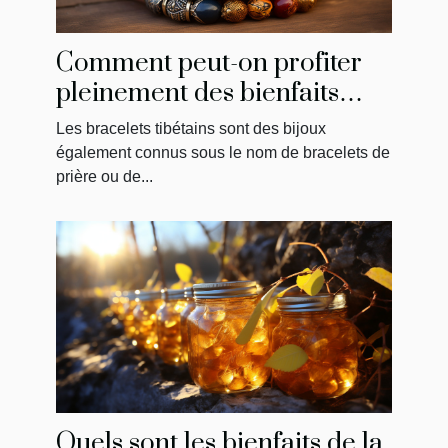
Comment peut-on profiter
pleinement des bienfaits
d’un bracelet tibétain ?
Les bracelets tibétains sont des bijoux
également connus sous le nom de bracelets de
prière ou de...
Quels sont les bienfaits de la