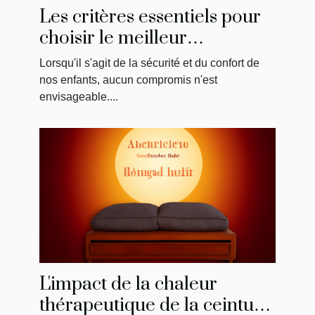
Les critères essentiels pour
choisir le meilleur
réhausseur de chaise pour
Lorsqu'il s'agit de la sécurité et du confort de
votre enfant
nos enfants, aucun compromis n'est
envisageable....
L'impact de la chaleur
thérapeutique de la ceinture