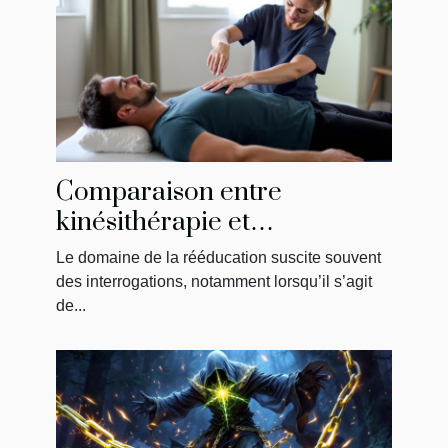
Comparaison entre
kinésithérapie et
physiothérapie : ce qu'il faut
Le domaine de la rééducation suscite souvent
savoir
des interrogations, notamment lorsqu’il s’agit
de...