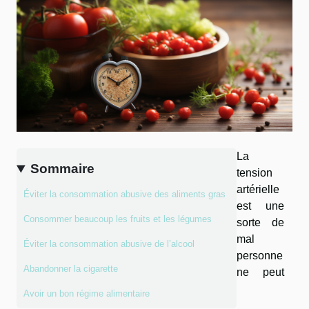
La
Sommaire
tension
artérielle
Éviter la consommation abusive des aliments gras
est une
Consommer beaucoup les fruits et les légumes
sorte de
mal
Éviter la consommation abusive de l’alcool
personne
Abandonner la cigarette
ne peut
Avoir un bon régime alimentaire