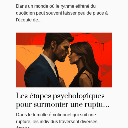
menstruelle sur
Dans un monde où le rythme effréné du
l'amélioration du bien-être
quotidien peut souvent laisser peu de place à
général
l'écoute de...
Les étapes psychologiques
pour surmonter une rupture
et reconquérir son ancien
Dans le tumulte émotionnel qui suit une
amour
rupture, les individus traversent diverses