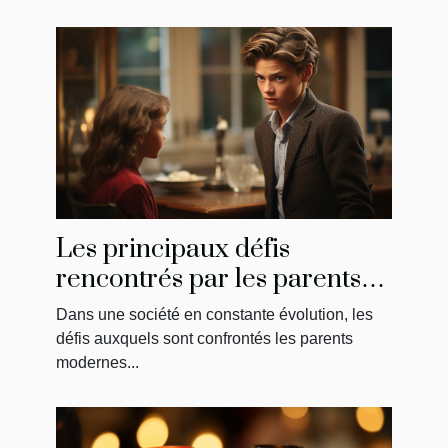
Les principaux défis
rencontrés par les parents
modernes : la solution de
Dans une société en constante évolution, les
May
défis auxquels sont confrontés les parents
modernes...