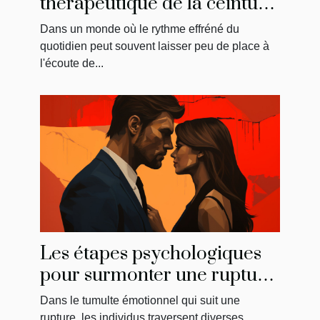
thérapeutique de la ceinture
menstruelle sur
Dans un monde où le rythme effréné du
l'amélioration du bien-être
quotidien peut souvent laisser peu de place à
général
l'écoute de...
Les étapes psychologiques
pour surmonter une rupture
et reconquérir son ancien
Dans le tumulte émotionnel qui suit une
amour
rupture, les individus traversent diverses