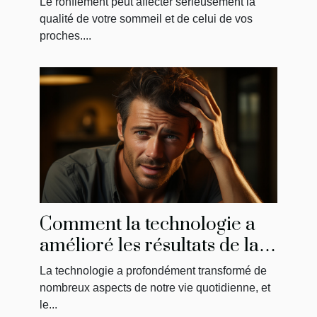
Le ronflement peut affecter sérieusement la
qualité de votre sommeil et de celui de vos
proches....
Comment la technologie a
amélioré les résultats de la
greffe de cheveux
La technologie a profondément transformé de
nombreux aspects de notre vie quotidienne, et
le...