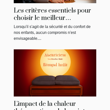
Les critères essentiels pour
choisir le meilleur
réhausseur de chaise pour
Lorsqu'il s'agit de la sécurité et du confort de
votre enfant
nos enfants, aucun compromis n'est
envisageable....
L'impact de la chaleur