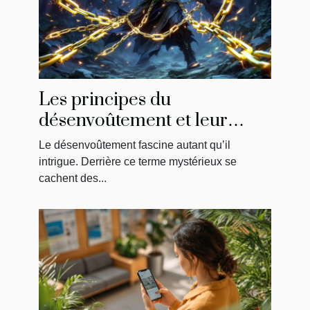
Les principes du
désenvoûtement et leur
impact sur la libération
Le désenvoûtement fascine autant qu’il
énergétique
intrigue. Derrière ce terme mystérieux se
cachent des...