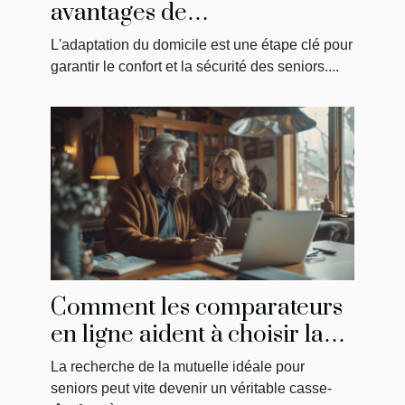
avantages de
MaPrimeAdapt' pour
L'adaptation du domicile est une étape clé pour
l'aménagement du domicile
garantir le confort et la sécurité des seniors....
des seniors
Comment les comparateurs
en ligne aident à choisir la
meilleure mutuelle pour
La recherche de la mutuelle idéale pour
seniors
seniors peut vite devenir un véritable casse-