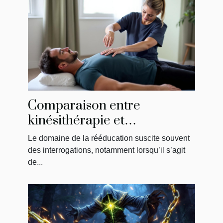
Comparaison entre
kinésithérapie et
physiothérapie : ce qu'il faut
Le domaine de la rééducation suscite souvent
savoir
des interrogations, notamment lorsqu’il s’agit
de...