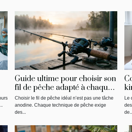
Guide ultime pour choisir son
C
fil de pêche adapté à chaque
ki
technique
ph
ours
Choisir le fil de pêche idéal n’est pas une tâche
Le 
sa
..
anodine. Chaque technique de pêche exige
des
des...
de..