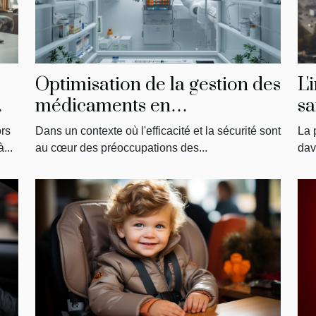
s
Optimisation de la gestion des
L'
médicaments en
sa
établissements de soins
ors
Dans un contexte où l'efficacité et la sécurité sont
La 
...
au cœur des préoccupations des...
dav