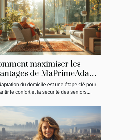
omment maximiser les
antages de MaPrimeAdapt'
our l'aménagement du
daptation du domicile est une étape clé pour
micile des seniors
ntir le confort et la sécurité des seniors....