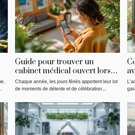
Guide pour trouver un
C
cabinet médical ouvert lors
av
des jours fériés
p
ue.
Chaque année, les jours fériés apportent leur lot
L'a
do
.
de moments de détente et de célébration....
gara