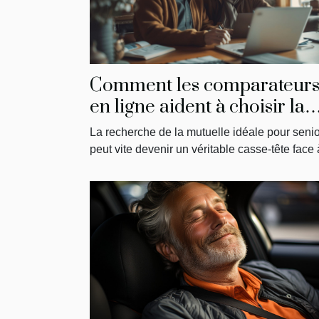
Comment les comparateur
en ligne aident à choisir la
meilleure mutuelle pour
La recherche de la mutuelle idéale pour seni
seniors
peut vite devenir un véritable casse-tête face à