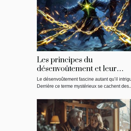
Les principes du
désenvoûtement et leur
impact sur la libération
Le désenvoûtement fascine autant qu’il intrig
énergétique
Derrière ce terme mystérieux se cachent des..