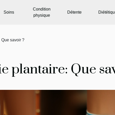
Condition
Soins
Détente
Diététiq
physique
: Que savoir ?
ie plantaire: Que sa