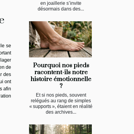
en joaillerie s’invite
désormais dans des...
e
lle se
ortant
ulager
Pourquoi nos pieds
men de
racontent-ils notre
ar des
histoire émotionnelle
ui ont
?
s afin
Et si nos pieds, souvent
ration
relégués au rang de simples
« supports », étaient en réalité
des archives...