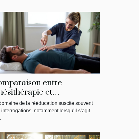
omparaison entre
nésithérapie et
ysiothérapie : ce qu'il faut
domaine de la rééducation suscite souvent
voir
 interrogations, notamment lorsqu’il s’agit
.