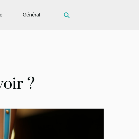
ue
Général
voir ?