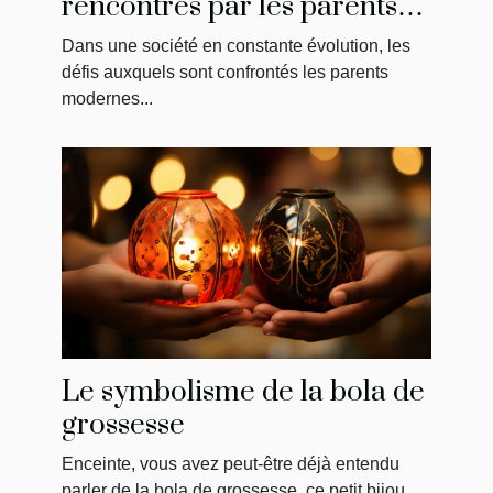
rencontrés par les parents
modernes : la solution de
Dans une société en constante évolution, les
May
défis auxquels sont confrontés les parents
modernes...
Le symbolisme de la bola de
grossesse
Enceinte, vous avez peut-être déjà entendu
parler de la bola de grossesse, ce petit bijou...