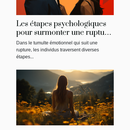
Les étapes psychologiques
pour surmonter une rupture
et reconquérir son ancien
Dans le tumulte émotionnel qui suit une
amour
rupture, les individus traversent diverses
étapes...