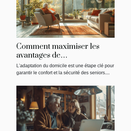
Comment maximiser les
avantages de
MaPrimeAdapt' pour
L'adaptation du domicile est une étape clé pour
l'aménagement du domicile
garantir le confort et la sécurité des seniors....
des seniors