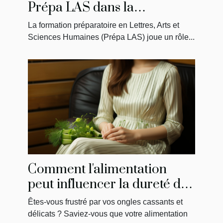
Prépa LAS dans la
préparation des étudiants en
La formation préparatoire en Lettres, Arts et
médecine
Sciences Humaines (Prépa LAS) joue un rôle...
Comment l'alimentation
peut influencer la dureté de
vos ongles
Êtes-vous frustré par vos ongles cassants et
délicats ? Saviez-vous que votre alimentation