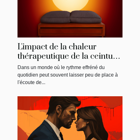
L'impact de la chaleur
thérapeutique de la ceinture
menstruelle sur
Dans un monde où le rythme effréné du
l'amélioration du bien-être
quotidien peut souvent laisser peu de place à
général
l'écoute de...