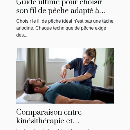
Guide ultime pour choisir
son fil de pêche adapté à
chaque technique
Choisir le fil de pêche idéal n’est pas une tâche
anodine. Chaque technique de pêche exige
des...
Comparaison entre
kinésithérapie et
physiothérapie : ce qu'il faut