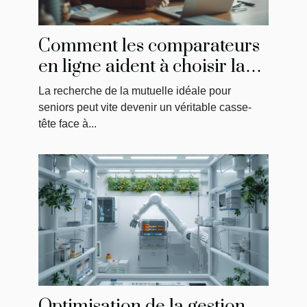
Comment les comparateurs
en ligne aident à choisir la
meilleure mutuelle pour
La recherche de la mutuelle idéale pour
seniors
seniors peut vite devenir un véritable casse-
tête face à...
Optimisation de la gestion