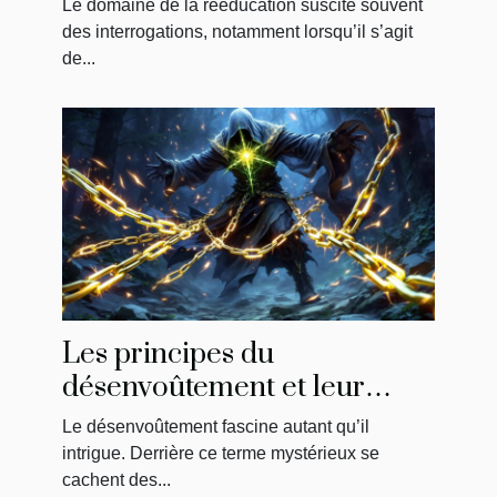
Le domaine de la rééducation suscite souvent
savoir
des interrogations, notamment lorsqu’il s’agit
de...
Les principes du
désenvoûtement et leur
impact sur la libération
Le désenvoûtement fascine autant qu’il
énergétique
intrigue. Derrière ce terme mystérieux se
cachent des...