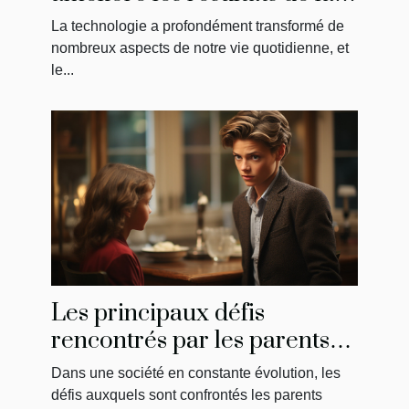
greffe de cheveux
La technologie a profondément transformé de
nombreux aspects de notre vie quotidienne, et
le...
Les principaux défis
rencontrés par les parents
modernes : la solution de
Dans une société en constante évolution, les
May
défis auxquels sont confrontés les parents