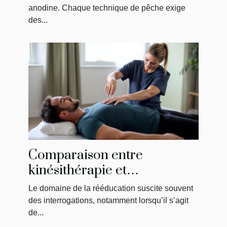
anodine. Chaque technique de pêche exige
des...
Comparaison entre
kinésithérapie et
physiothérapie : ce qu'il faut
Le domaine de la rééducation suscite souvent
savoir
des interrogations, notamment lorsqu’il s’agit
de...