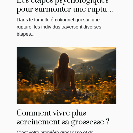
Les étapes psychologiques
pour surmonter une rupture
et reconquérir son ancien
Dans le tumulte émotionnel qui suit une
amour
rupture, les individus traversent diverses
étapes...
Comment vivre plus
sereinement sa grossesse ?
C’est votre première grossesse et de