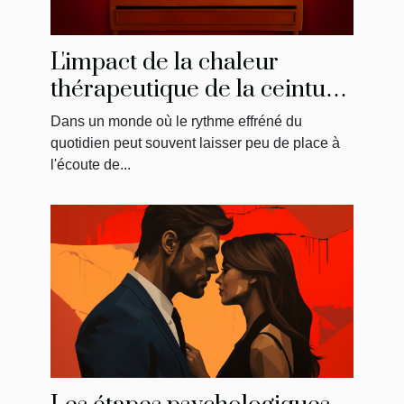
L'impact de la chaleur
thérapeutique de la ceinture
menstruelle sur
Dans un monde où le rythme effréné du
l'amélioration du bien-être
quotidien peut souvent laisser peu de place à
général
l'écoute de...