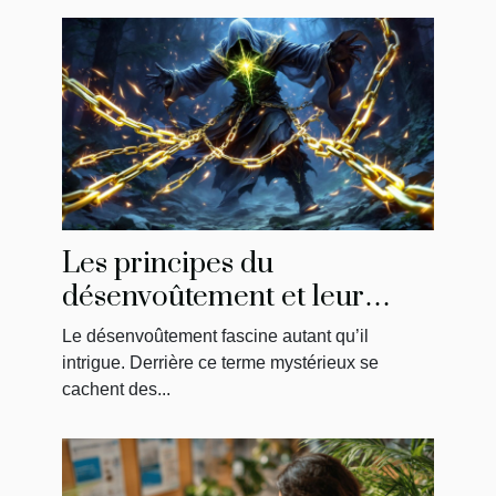
Les principes du
désenvoûtement et leur
impact sur la libération
Le désenvoûtement fascine autant qu’il
énergétique
intrigue. Derrière ce terme mystérieux se
cachent des...