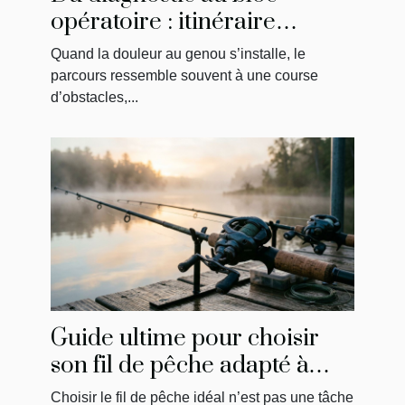
opératoire : itinéraire
singulier d’un patient
Quand la douleur au genou s’installe, le
parcours ressemble souvent à une course
d’obstacles,...
Guide ultime pour choisir
son fil de pêche adapté à
chaque technique
Choisir le fil de pêche idéal n’est pas une tâche