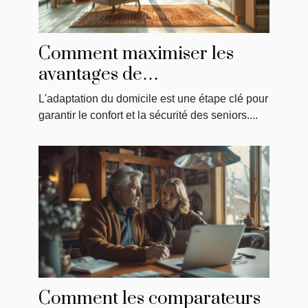
Comment maximiser les
avantages de
MaPrimeAdapt' pour
L'adaptation du domicile est une étape clé pour
l'aménagement du domicile
garantir le confort et la sécurité des seniors....
des seniors
Comment les comparateurs