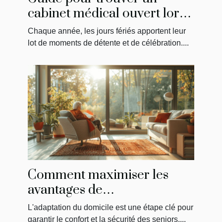
cabinet médical ouvert lors
des jours fériés
Chaque année, les jours fériés apportent leur
lot de moments de détente et de célébration....
Comment maximiser les
avantages de
MaPrimeAdapt' pour
L'adaptation du domicile est une étape clé pour
l'aménagement du domicile
garantir le confort et la sécurité des seniors....