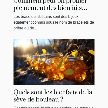
Comment peut-on profiter
pleinement des bienfaits
d’un bracelet tibétain ?
Les bracelets tibétains sont des bijoux
également connus sous le nom de bracelets de
prière ou de...
Quels sont les bienfaits de la
sève de bouleau ?