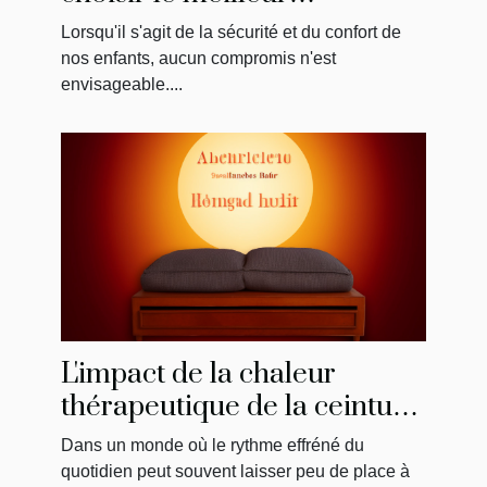
réhausseur de chaise pour
Lorsqu'il s'agit de la sécurité et du confort de
votre enfant
nos enfants, aucun compromis n'est
envisageable....
L'impact de la chaleur
thérapeutique de la ceinture
menstruelle sur
Dans un monde où le rythme effréné du
l'amélioration du bien-être
quotidien peut souvent laisser peu de place à