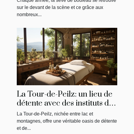
Chaque année, la sève de bouleau se retrouve
sur le devant de la scène et ce grâce aux
nombreux...
La Tour-de-Peilz: un lieu de
détente avec des instituts de
massage uniques
La Tour-de-Peilz, nichée entre lac et
montagnes, offre une véritable oasis de détente
et de...