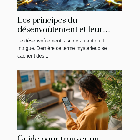
Les principes du
désenvoûtement et leur
impact sur la libération
Le désenvoûtement fascine autant qu’il
énergétique
intrigue. Derrière ce terme mystérieux se
cachent des...
Guide pour trouver un