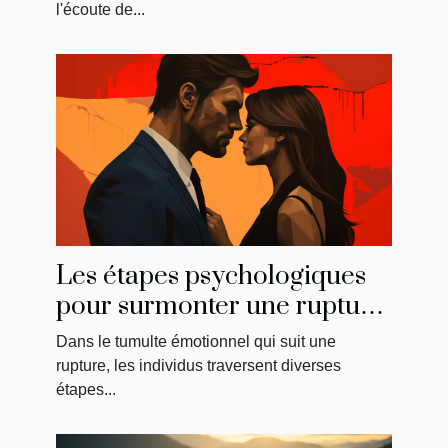
général
l'écoute de...
Les étapes psychologiques
pour surmonter une rupture
et reconquérir son ancien
Dans le tumulte émotionnel qui suit une
amour
rupture, les individus traversent diverses
étapes...