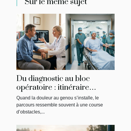
Sur le même sujet
Du diagnostic au bloc
opératoire : itinéraire
singulier d’un patient
Quand la douleur au genou s’installe, le
parcours ressemble souvent à une course
d’obstacles,...