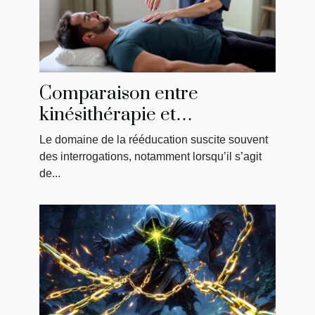
Comparaison entre
kinésithérapie et
physiothérapie : ce qu'il faut
Le domaine de la rééducation suscite souvent
savoir
des interrogations, notamment lorsqu’il s’agit
de...