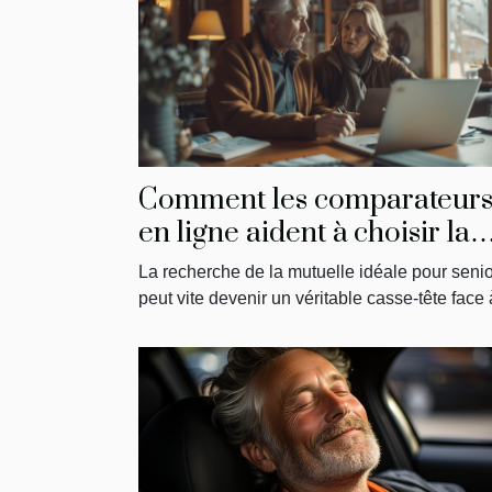
Comment les comparateur
en ligne aident à choisir la
meilleure mutuelle pour
La recherche de la mutuelle idéale pour seni
seniors
peut vite devenir un véritable casse-tête face à