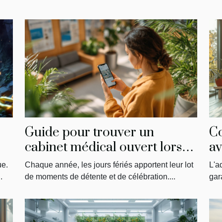
Guide pour trouver un
C
cabinet médical ouvert lors
av
des jours fériés
p
ue.
Chaque année, les jours fériés apportent leur lot
L'a
do
.
de moments de détente et de célébration....
gara