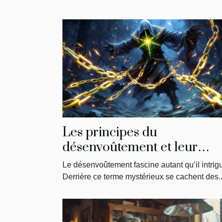
Les principes du
désenvoûtement et leur
impact sur la libération
Le désenvoûtement fascine autant qu’il intrig
énergétique
Derrière ce terme mystérieux se cachent des..