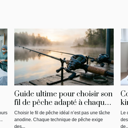
Guide ultime pour choisir son
C
fil de pêche adapté à chaque
ki
technique
ph
ours
Choisir le fil de pêche idéal n’est pas une tâche
Le 
sa
..
anodine. Chaque technique de pêche exige
des
des...
de..