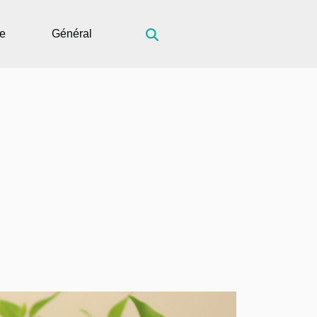
ue
Général