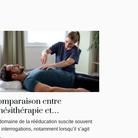
omparaison entre
nésithérapie et
ysiothérapie : ce qu'il faut
domaine de la rééducation suscite souvent
voir
 interrogations, notamment lorsqu’il s’agit
.