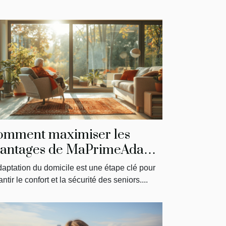
omment maximiser les
antages de MaPrimeAdapt'
our l'aménagement du
daptation du domicile est une étape clé pour
micile des seniors
ntir le confort et la sécurité des seniors....