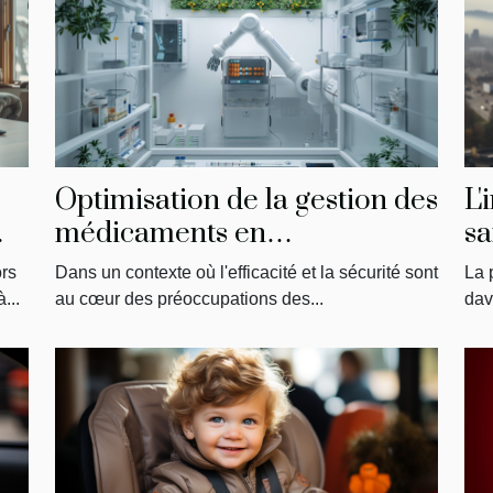
s
Optimisation de la gestion des
L'
médicaments en
sa
établissements de soins
ors
Dans un contexte où l'efficacité et la sécurité sont
La 
...
au cœur des préoccupations des...
dav