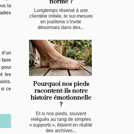
norme ?
ous la
Longtemps réservé à une
ladies
clientèle initiée, le sur-mesure
en joaillerie s’invite
désormais dans des...
t d’un
 faire
 pour
t les
soins.
Pourquoi nos pieds
 si ce
racontent-ils notre
histoire émotionnelle
?
Et si nos pieds, souvent
relégués au rang de simples
« supports », étaient en réalité
des archives...