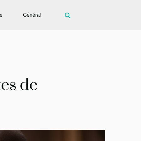
ue
Général
tes de