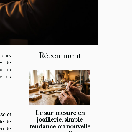
Récemment
cteurs
tes de
action
de ces
Le sur-mesure en
sse et
joaillerie, simple
ote de
tendance ou nouvelle
en de