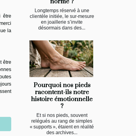
norme ?
Longtemps réservé à une
 être
clientèle initiée, le sur-mesure
en joaillerie s’invite
merci
désormais dans des...
que la
t être
sonnes
toutes
Pourquoi nos pieds
ujours
racontent-ils notre
issent
histoire émotionnelle
?
Et si nos pieds, souvent
relégués au rang de simples
« supports », étaient en réalité
des archives...