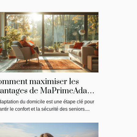
omment maximiser les
antages de MaPrimeAdapt'
our l'aménagement du
daptation du domicile est une étape clé pour
micile des seniors
ntir le confort et la sécurité des seniors....